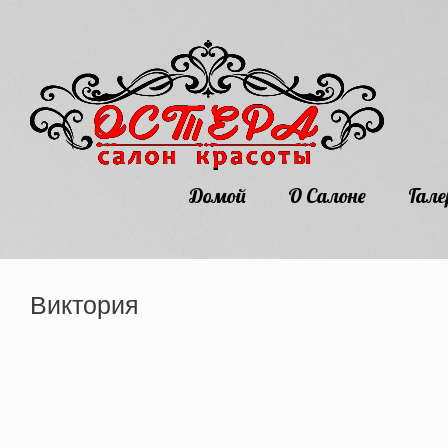
Домой
О Салоне
Гале
Виктория