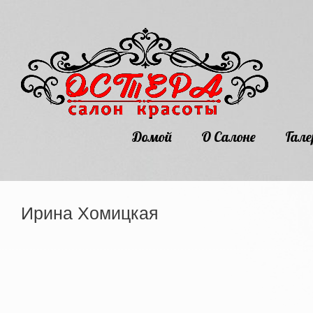
Домой
О Салоне
Гале
Ирина Хомицкая