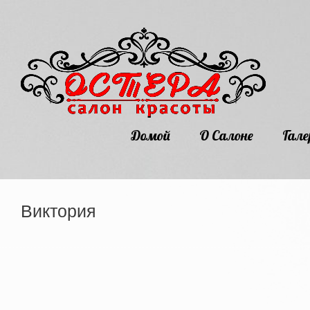
Домой
О Салоне
Гале
Виктория