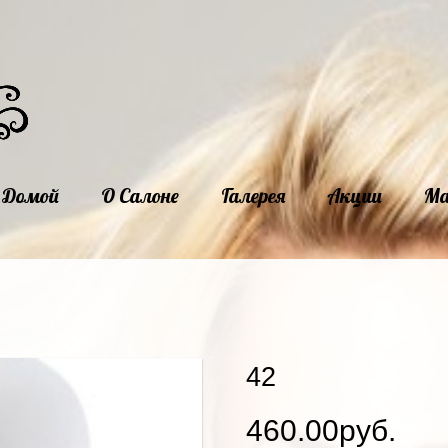
Домой
О Салоне
Галерея
Акции
Ма
42
460.00руб.