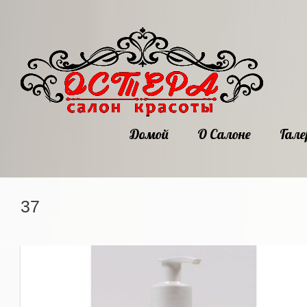
Домой
О Салоне
Гале
37