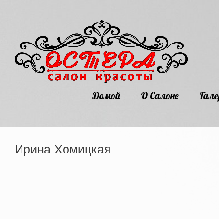
Домой
О Салоне
Гале
Ирина Хомицкая