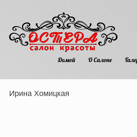
Домой
О Салоне
Гале
Ирина Хомицкая