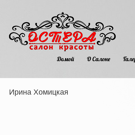
Домой
О Салоне
Гале
Ирина Хомицкая