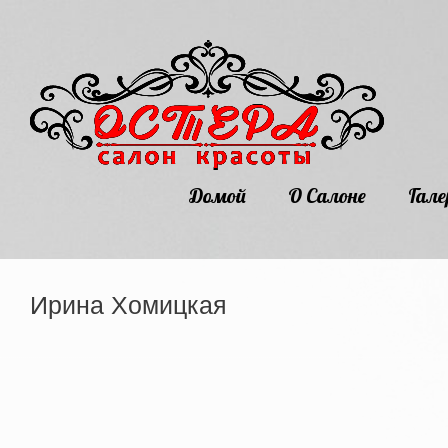
Домой
О Салоне
Гале
Ирина Хомицкая