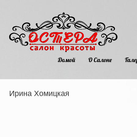
Домой
О Салоне
Гале
Ирина Хомицкая