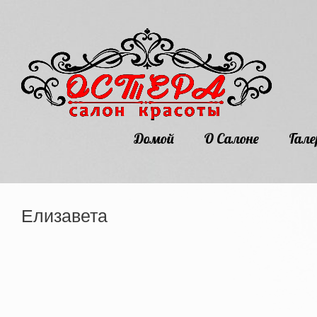
Домой
О Салоне
Гале
Елизавета