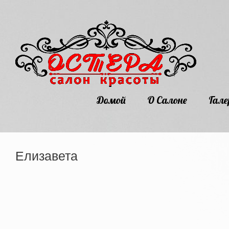
Домой
О Салоне
Гале
Елизавета